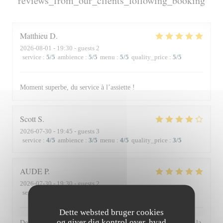
reviews_from_our_clients_following_booking
Matthieu
D
2026-08-01
- 19:30 - guests 2
service
:
5
/5
ambience
:
5
/5
menu
:
5
/5
quality_price
:
5
/5
Moment superbe, du service à l’assiette !
Scott
S
2026-07-30
- 19:45 - guests 3
service
:
4
/5
ambience
:
3
/5
menu
:
4
/5
quality_price
:
3
/5
AUDE
P
2026-07-30
- 19:30 - guests 2
service
:
5
/5
ambience
:
5
/5
menu
:
5
/5
quality_price
:
5
/5
Dette websted bruger cookies
og giver dig kontrol over, hvad
De l'accueil souriant et chaleureux comme à la maison jusqu'à la