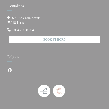
Kontakt os
69 Rue Caulaincourt,
((åbner i et nyt vindue))
75018 Paris
01 46 06 06 64
BOOK ET BORD
Følg os
Facebook ((åbner i et nyt vindue))