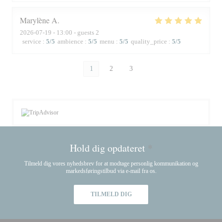
Marylène
A
2026-07-19
- 13:00 - guests 2
service
:
5
/5
ambience
:
5
/5
menu
:
5
/5
quality_price
:
5
/5
1
2
3
Hold dig opdateret
*
Tilmeld dig vores nyhedsbrev for at modtage personlig kommunikation og
markedsføringstilbud via e-mail fra os.
TILMELD DIG