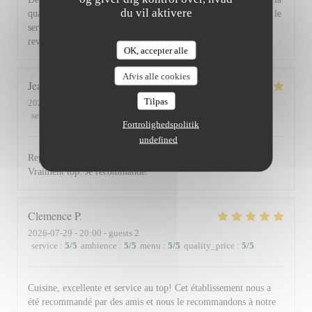
du vil aktivere
qualité et la présentation de l'assiette (poissons) en passant par le
service du vin, nous avons apprécié ce dîner et souhaitons
revenir. Bravo & merci +++
OK, accepter alle
Afvis alle cookies
Jean Louis
D
Tilpas
2026-07-30
- 13:00 - guests 2
service
:
5
/5
ambience
:
4
/5
menu
:
5
/5
quality_price
:
4
/5
Fortrolighedspolitik
undefined
Repas excellent de l’entrée au dessert. Service impeccable.
Vraiment top. Je recommande.
Clemence
P
2026-07-29
- 20:00 - guests 2
service
:
5
/5
ambience
:
5
/5
menu
:
5
/5
quality_price
:
5
/5
Cuisine, excellente et service au top! Cet établissement nous a
été recommandé par des amis et nous le recommandons à notre