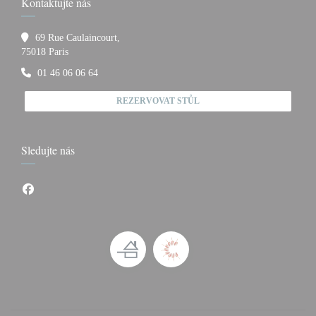
Kontaktujte nás
69 Rue Caulaincourt,
((otevře se v novém okně))
75018 Paris
01 46 06 06 64
REZERVOVAT STŮL
Sledujte nás
Facebook ((otevře se v novém okně))