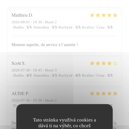
Matthieu
D
2026-08-01
- 19:30 - Hosté 2
Služba
:
5
/5
Atmosféra
:
5
/5
Kuchyně
:
5
/5
Kvalita / Cena
:
5
/5
Moment superbe, du service à l’assiette !
Scott
S
2026-07-30
- 19:45 - Hosté 3
Služba
:
4
/5
Atmosféra
:
3
/5
Kuchyně
:
4
/5
Kvalita / Cena
:
3
/5
AUDE
P
2026-07-30
- 19:30 - Hosté 2
Služba
:
5
/5
Atmosféra
:
5
/5
Kuchyně
:
5
/5
Kvalita / Cena
:
5
/5
Tato stránka využívá cookies a
De l'accueil souriant et chaleureux comme à la maison jusqu'à la
dává ti na výběr, co chceš
qualité et la présentation de l'assiette (poissons) en passant par le