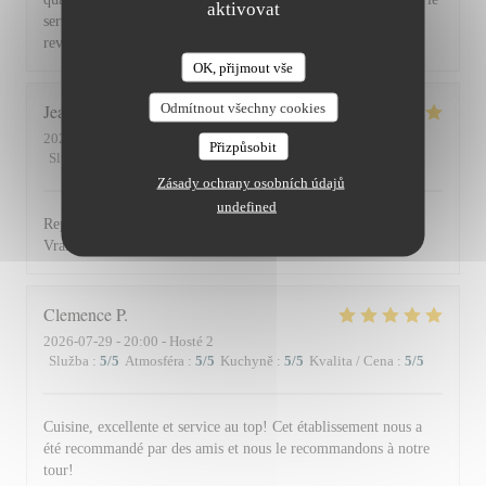
aktivovat
service du vin, nous avons apprécié ce dîner et souhaitons
revenir. Bravo & merci +++
OK, přijmout vše
Odmítnout všechny cookies
Jean Louis
D
2026-07-30
- 13:00 - Hosté 2
Přizpůsobit
Služba
:
5
/5
Atmosféra
:
4
/5
Kuchyně
:
5
/5
Kvalita / Cena
:
4
/5
Zásady ochrany osobních údajů
undefined
Repas excellent de l’entrée au dessert. Service impeccable.
Vraiment top. Je recommande.
Clemence
P
2026-07-29
- 20:00 - Hosté 2
Služba
:
5
/5
Atmosféra
:
5
/5
Kuchyně
:
5
/5
Kvalita / Cena
:
5
/5
Cuisine, excellente et service au top! Cet établissement nous a
été recommandé par des amis et nous le recommandons à notre
tour!