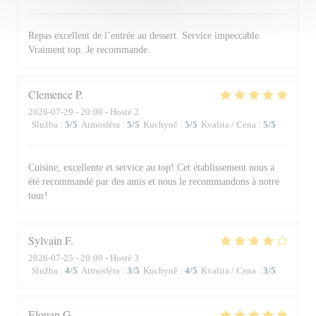
Repas excellent de l’entrée au dessert. Service impeccable.
Vraiment top. Je recommande.
Clemence
P
2026-07-29
- 20:00 - Hosté 2
Služba
:
5
/5
Atmosféra
:
5
/5
Kuchyně
:
5
/5
Kvalita / Cena
:
5
/5
Cuisine, excellente et service au top! Cet établissement nous a
été recommandé par des amis et nous le recommandons à notre
tour!
Sylvain
F
2026-07-25
- 20:00 - Hosté 3
Služba
:
4
/5
Atmosféra
:
3
/5
Kuchyně
:
4
/5
Kvalita / Cena
:
3
/5
Elouan
G