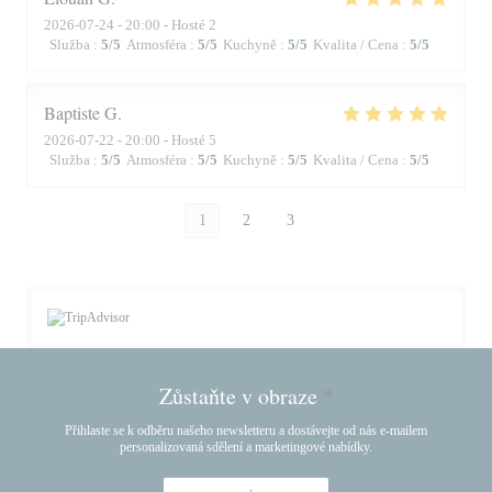
2026-07-24
- 20:00 - Hosté 2
Služba
:
5
/5
Atmosféra
:
5
/5
Kuchyně
:
5
/5
Kvalita / Cena
:
5
/5
Baptiste
G
2026-07-22
- 20:00 - Hosté 5
Služba
:
5
/5
Atmosféra
:
5
/5
Kuchyně
:
5
/5
Kvalita / Cena
:
5
/5
1
2
3
Zůstaňte v obraze
*
Přihlaste se k odběru našeho newsletteru a dostávejte od nás e-mailem
personalizovaná sdělení a marketingové nabídky.