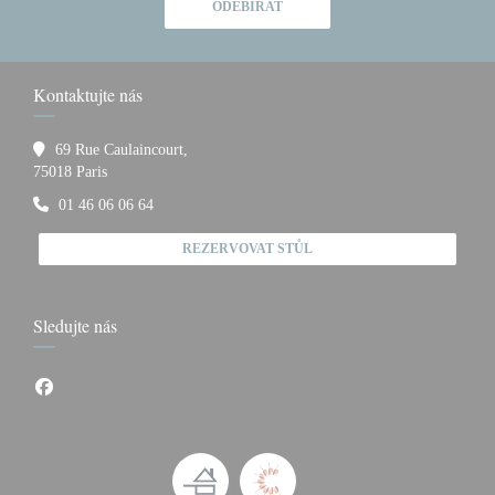
ODEBÍRAT
Kontaktujte nás
69 Rue Caulaincourt,
((otevře se v novém okně))
75018 Paris
01 46 06 06 64
REZERVOVAT STŮL
Sledujte nás
Facebook ((otevře se v novém okně))