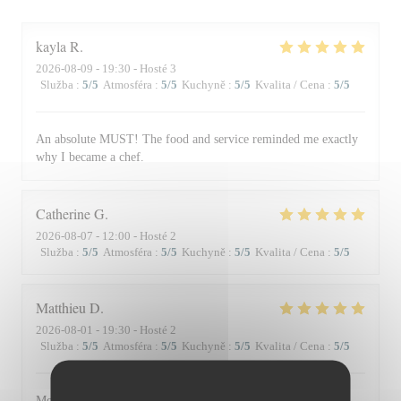
kayla
R
2026-08-09
- 19:30 - Hosté 3
Služba
:
5
/5
Atmosféra
:
5
/5
Kuchyně
:
5
/5
Kvalita / Cena
:
5
/5
An absolute MUST! The food and service reminded me exactly
why I became a chef.
Catherine
G
2026-08-07
- 12:00 - Hosté 2
Služba
:
5
/5
Atmosféra
:
5
/5
Kuchyně
:
5
/5
Kvalita / Cena
:
5
/5
Matthieu
D
2026-08-01
- 19:30 - Hosté 2
Služba
:
5
/5
Atmosféra
:
5
/5
Kuchyně
:
5
/5
Kvalita / Cena
:
5
/5
Moment superbe, du service à l’assiette !