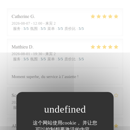
Catherine
G
2026-08-07
- 12:00 - 来宾 2
服务
:
5
/5
氛围
:
5
/5
菜单
:
5
/5
质价比
:
5
/5
Matthieu
D
2026-08-01
- 19:30 - 来宾 2
服务
:
5
/5
氛围
:
5
/5
菜单
:
5
/5
质价比
:
5
/5
Moment superbe, du service à l’assiette !
Scott
S
2026-07-30
- 19:45 - 来宾 3
服务
:
4
/5
氛围
:
3
/5
菜单
:
4
/5
质价比
:
3
/5
这个网站使用cookie， 并让您
AUDE
P
可以控制想要激活的内容。