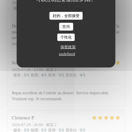
2026-07-30
- 19:30 - 来宾 2
服务
:
5
/5
氛围
:
5
/5
菜单
:
5
/5
质价比
:
5
/5
好的，全部接受
De l'accueil souriant et chaleureux comme à la maison jusqu'à la
禁用
qualité et la présentation de l'assiette (poissons) en passant par le
个性化
service du vin, nous avons apprécié ce dîner et souhaitons
revenir. Bravo & merci +++
保密政策
undefined
Jean Louis
D
2026-07-30
- 13:00 - 来宾 2
服务
:
5
/5
氛围
:
4
/5
菜单
:
5
/5
质价比
:
4
/5
Repas excellent de l’entrée au dessert. Service impeccable.
Vraiment top. Je recommande.
Clemence
P
2026-07-29
- 20:00 - 来宾 2
服务
:
5
/5
氛围
:
5
/5
菜单
:
5
/5
质价比
:
5
/5