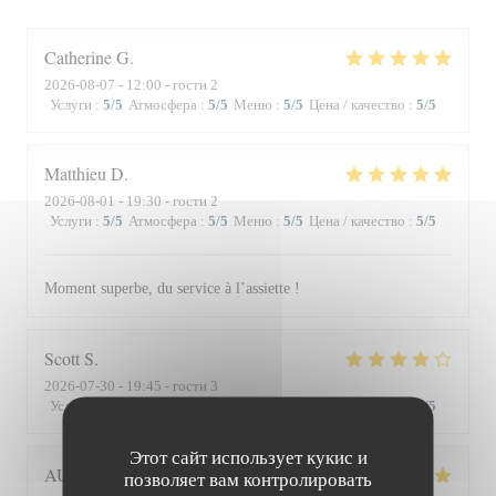
Catherine
G
2026-08-07
- 12:00 - гости 2
Услуги
:
5
/5
Атмосфера
:
5
/5
Меню
:
5
/5
Цена / качество
:
5
/5
Matthieu
D
2026-08-01
- 19:30 - гости 2
Услуги
:
5
/5
Атмосфера
:
5
/5
Меню
:
5
/5
Цена / качество
:
5
/5
Moment superbe, du service à l’assiette !
Scott
S
2026-07-30
- 19:45 - гости 3
Услуги
:
4
/5
Атмосфера
:
3
/5
Меню
:
4
/5
Цена / качество
:
3
/5
Этот сайт использует кукис и
AUDE
P
позволяет вам контролировать