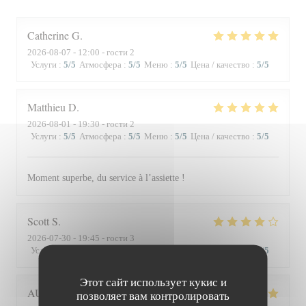
Catherine
G
2026-08-07
- 12:00 - гости 2
Услуги
:
5
/5
Атмосфера
:
5
/5
Меню
:
5
/5
Цена / качество
:
5
/5
Matthieu
D
2026-08-01
- 19:30 - гости 2
Услуги
:
5
/5
Атмосфера
:
5
/5
Меню
:
5
/5
Цена / качество
:
5
/5
Moment superbe, du service à l’assiette !
Scott
S
2026-07-30
- 19:45 - гости 3
Услуги
:
4
/5
Атмосфера
:
3
/5
Меню
:
4
/5
Цена / качество
:
3
/5
Этот сайт использует кукис и
AUDE
P
позволяет вам контролировать