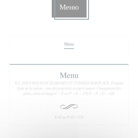
Меню
Menu
Menu
ICI, TOUS NOS PLAT ÉLABORÉS ET CUISINÉS SUR PLACE. Produits
frais de la saison ; vins de propriétés et esprit nature. Changement des
plats, selon arrivage E + P ou P + D = 37€ E + P + D = 42€
E+P ou P+D = 37€