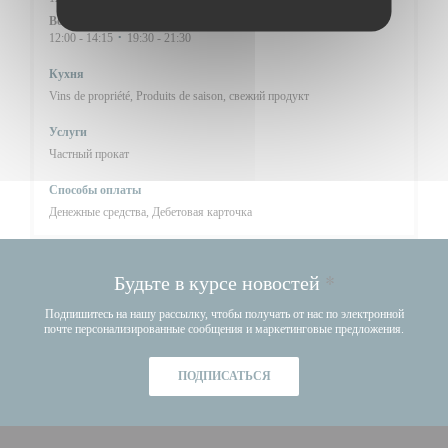
Воскресенье
12:00 - 14:15
19:30 - 21:30
•
Кухня
Vins de propriété, Produits de saison, свежий продукт
Услуги
Частный прокат
Способы оплаты
Денежные средства, Дебетовая карточка
Будьте в курсе новостей
*
Подпишитесь на нашу рассылку, чтобы получать от нас по электронной
почте персонализированные сообщения и маркетинговые предложения.
ПОДПИСАТЬСЯ