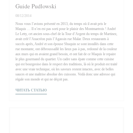
Guide Pudlowski
08/12/2014
Nous vous l’avions présenté en 2013, du temps où il avait pris le
Maquis … Il n’en est pas sorti pour le plaisir des Montmartrois ! André
Le Letty, cet ancien sous-chef de la Tour d’Argent du temps de Martinez,
avait créé l’Anacréon puis l’Agassin rue Malar. Deux restaurants à
succès après, André et son épouse Shuquin se sont installés dans cette
rue montante, ont débroussaillé les lieux pas à pas, redonné de la couleur
aux murs qui en avaient grand besoin, et ont fait de ce Maquis le repaire
le plus gourmand du quartier. Un cadre sans épate comme cette cuisine
qui est bourgeoise dans le respect des traditions, là où le produit est traité
avec une vraie technique, où les saveurs restent intactes, avec de belles
sauces et une maîtrise absolue des cuissons. Voilà donc une adresse qui
régale son monde et qui ne déçoit pas.
((ОТКРЫВАЕТСЯ В НОВОМ ОКНЕ))
ЧИТАТЬ СТАТЬЮ