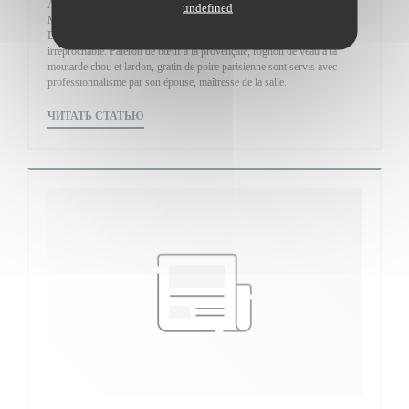
André Le Letty a bénéficié d’un beau parcours chez Ledoyen, Prunier,
undefined
Martinez … avant d’attaquer Montmartre avec son bistrot du Maquis.
Déco de bistrot oblige pour accueillir un chef dont la technique reste
irréprochable. Paleron de bœuf à la provençale, rognon de veau à la
moutarde chou et lardon, gratin de poire parisienne sont servis avec
professionnalisme par son épouse, maîtresse de la salle.
((ОТКРЫВАЕТСЯ В НОВОМ ОКНЕ))
ЧИТАТЬ СТАТЬЮ