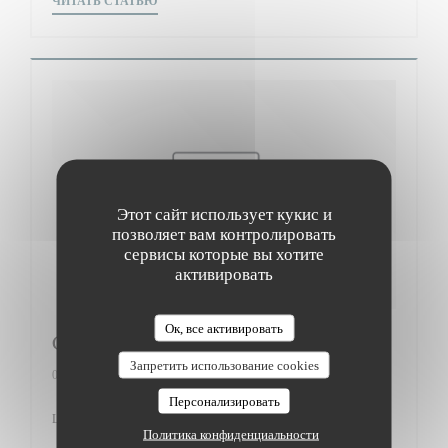
ЧИТАТЬ СТАТЬЮ
Этот сайт использует кукис и
позволяет вам контролировать
сервисы которые вы хотите
активировать
Ок, все активировать
Gault&Millau
Запретить использование cookies
01/03/2017
Персонализировать
Le Bistrot du Maquis 12/20
Политика конфиденциальности