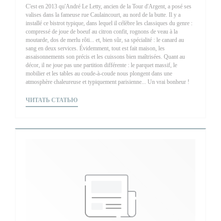
C'est en 2013 qu'André Le Letty, ancien de la Tour d'Argent, a posé ses
valises dans la fameuse rue Caulaincourt, au nord de la butte. Il y a
installé ce bistrot typique, dans lequel il célèbre les classiques du genre :
compressé de joue de boeuf au citron confit, rognons de veau à la
moutarde, dos de merlu rôti... et, bien sûr, sa spécialité : le canard au
sang en deux services. Évidemment, tout est fait maison, les
assaisonnements son précis et les cuissons bien maîtrisées. Quant au
décor, il ne joue pas une partition différente : le parquet massif, le
mobilier et les tables au coude-à-coude nous plongent dans une
atmosphère chaleureuse et typiquement parisienne... Un vrai bonheur !
((ОТКРЫВАЕТСЯ В НОВОМ ОКНЕ))
ЧИТАТЬ СТАТЬЮ