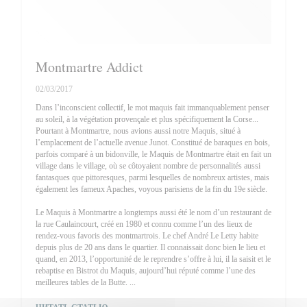
Montmartre Addict
02/03/2017
Dans l’inconscient collectif, le mot maquis fait immanquablement penser
au soleil, à la végétation provençale et plus spécifiquement la Corse...
Pourtant à Montmartre, nous avions aussi notre Maquis, situé à
l’emplacement de l’actuelle avenue Junot. Constitué de baraques en bois,
parfois comparé à un bidonville, le Maquis de Montmartre était en fait un
village dans le village, où se côtoyaient nombre de personnalités aussi
fantasques que pittoresques, parmi lesquelles de nombreux artistes, mais
également les fameux Apaches, voyous parisiens de la fin du 19e siècle.
Le Maquis à Montmartre a longtemps aussi été le nom d’un restaurant de
la rue Caulaincourt, créé en 1980 et connu comme l’un des lieux de
rendez-vous favoris des montmartrois. Le chef André Le Letty habite
depuis plus de 20 ans dans le quartier. Il connaissait donc bien le lieu et
quand, en 2013, l’opportunité de le reprendre s’offre à lui, il la saisit et le
rebaptise en Bistrot du Maquis, aujourd’hui réputé comme l’une des
meilleures tables de la Butte. ...
((ОТКРЫВАЕТСЯ В НОВОМ ОКНЕ))