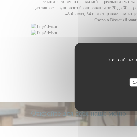
теплом и типично парижский ... реальном счастье!
Для запроса группового бронирования от 20 до 30 людей
46 6 июня, 64
или отправьте нам запр
Скоро в Bistrot ей мак
ОТКРОЙТЕ ДЛЯ СЕБЯ ОКРЕС
Этот сайт ис
Ок
Откройте для себя наше меню