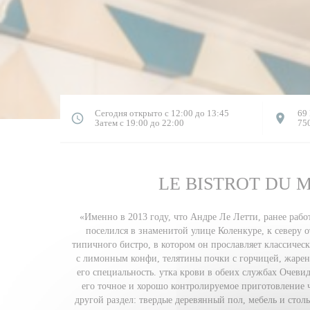
Сегодня открыто с 12:00 до 13:45
69 
Затем с 19:00 до 22:00
750
LE BISTROT DU 
«Именно в 2013 году, что Андре Ле Летти, ранее рабо
поселился в знаменитой улице Коленкуре, к северу о
типичного бистро, в котором он прославляет классичес
с лимонным конфи, телятины почки с горчицей, жареный
его специальность. утка крови в обеих службах Очевид
его точное и хорошо контролируемое приготовление чт
другой раздел: твердые деревянный пол, мебель и стол