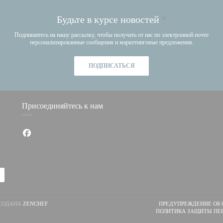
Будьте в курсе новостей
*
Подпишитесь на нашу рассылку, чтобы получать от нас по электронной почте
персонализированные сообщения и маркетинговые предложения.
ПОДПИСАТЬСЯ
Присоединяйтесь к нам
Facebook ((открывается в новом окне))
((ОТКРЫВАЕТСЯ В НОВОМ ОКНЕ))
 СОЗДАНА
ZENCHEF
ПРЕДУПРЕЖДЕНИЕ ОБ 
ПОЛИТИКА ЗАЩИТЫ ПЕ