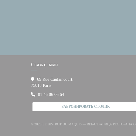
Связь с нами
69 Rue Caulaincourt,
((открывается в новом окне))
75018 Paris
01 46 06 06 64
ЗАБРОНИРОВАТЬ СТОЛИК
© 2026 LE BISTROT DU MAQUIS — ВЕБ-СТРАНИЦА РЕСТОРАНА