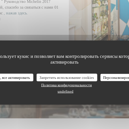
 " Руководство Michelin 2017
, спасибо за связаться с нами 01
ос
, нажав здесь.
и
ТНОСТИ
пользует кукис и позволяет вам контролировать сервисы кото
активировать
, все активировать
Запретить использование cookies
Персонализиро
Политика конфиденциальности
undefined