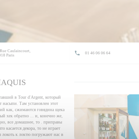
Rue Caulaincourt,
01 46 06 06 64
((открывается в новом окне))
18 Paris
MAQUIS
тавший в Tour d'Argent, который
т насыпи. Там установлен этот
кий как, сжимаются говядина щека
 хек обратно ... и, конечно же,
но, все домашнее, то . приправы
о касается декора, то не играет
ы локоть к локтю погружают нас в