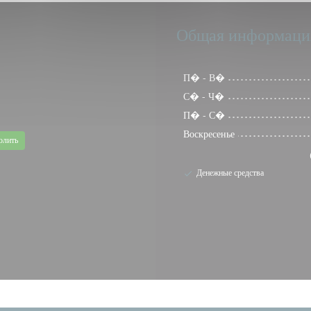
Общая информаци
П�
-
В�
С�
-
Ч�
П�
-
С�
Воскресенье
олить
Денежные средства