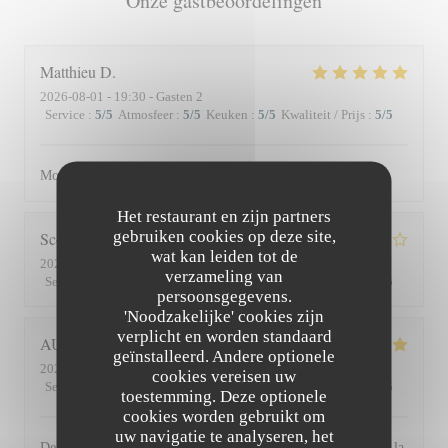
Onze gastbeoordelingen
Matthieu
D
2026-08-01
- 19:30 - Gasten 2
Service
:
5
/5
Atmosfeer
:
5
/5
Keuken
:
5
/5
Kwaliteit / Prijs
:
5
/5
Moment superbe, du service à l’assiette !
Het restaurant en zijn partners
gebruiken cookies op deze site,
Scott
S
wat kan leiden tot de
2026-07-30
- 19:45 - Gasten 3
verzameling van
Service
:
4
/5
Atmosfeer
:
3
/5
Keuken
:
4
/5
Kwaliteit / Prijs
:
3
/5
persoonsgegevens.
'Noodzakelijke' cookies zijn
verplicht en worden standaard
AUDE
P
geïnstalleerd. Andere optionele
2026-07-30
- 19:30 - Gasten 2
cookies vereisen uw
Service
:
5
/5
Atmosfeer
:
5
/5
Keuken
:
5
/5
Kwaliteit / Prijs
:
5
/5
toestemming. Deze optionele
cookies worden gebruikt om
uw navigatie te analyseren, het
De l'accueil souriant et chaleureux comme à la maison jusqu'à la