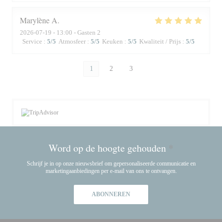
Marylène
A
2026-07-19
- 13:00 - Gasten 2
Service
:
5
/5
Atmosfeer
:
5
/5
Keuken
:
5
/5
Kwaliteit / Prijs
:
5
/5
1
2
3
Word op de hoogte gehouden
*
Schrijf je in op onze nieuwsbrief om gepersonaliseerde communicatie en
marketingaanbiedingen per e-mail van ons te ontvangen.
ABONNEREN