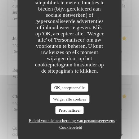
sitepubliek te meten, functies te
qualité et la présentation de l'assiette (poissons) en passant par le
bieden (bijv. gerelateerd aan
service du vin, nous avons apprécié ce dîner et souhaitons
sociale netwerken) of
revenir. Bravo & merci +++
gepersonaliseerde advertenties
of inhoud weer te geven. Klik
op 'OK, accepteer alle', 'Weiger
Jean Louis
D
alle' of 'Personaliseer' om uw
voorkeuren te beheren. U kunt
2026-07-30
- 13:00 - Gasten 2
Service
:
5
/5
Atmosfeer
uw keuzes op elk moment
:
4
/5
Keuken
:
5
/5
Kwaliteit / Prijs
:
4
/5
wijzigen door op het
cookiepictogram linksonder op
de sitepagina's te klikken.
Repas excellent de l’entrée au dessert. Service impeccable.
Vraiment top. Je recommande.
OK, accepteer alle
Clemence
P
Weiger alle cookies
2026-07-29
- 20:00 - Gasten 2
Service
:
5
/5
Atmosfeer
:
5
/5
Keuken
:
5
/5
Kwaliteit / Prijs
:
5
/5
Personaliseer
Beleid voor de bescherming van persoonsgegevens
Cookiebeleid
Cuisine, excellente et service au top! Cet établissement nous a
été recommandé par des amis et nous le recommandons à notre