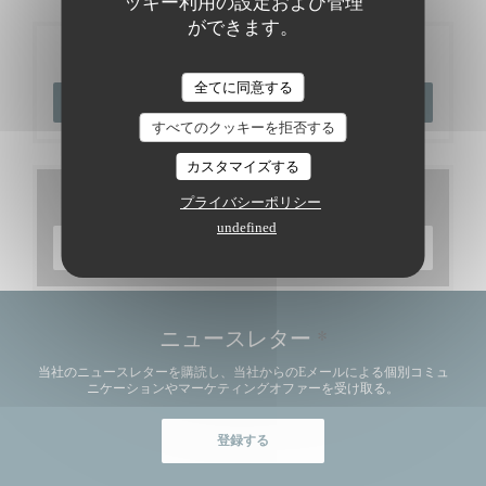
ッキー利用の設定および管理
ができます。
ご予約
全てに同意する
予約
すべてのクッキーを拒否する
カスタマイズする
メニュー
プライバシーポリシー
undefined
メニューを発見する
ニュースレター
*
当社のニュースレターを購読し、当社からのEメールによる個別コミュ
ニケーションやマーケティングオファーを受け取る。
登録する