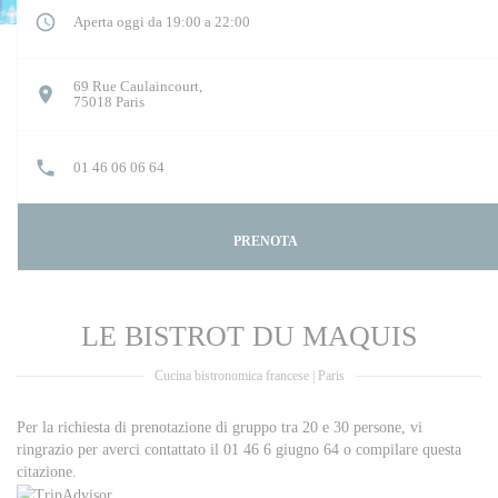
Aperta oggi da 19:00 a 22:00
69 Rue Caulaincourt,
((apre una nuova finestra))
75018 Paris
01 46 06 06 64
PRENOTA
LE BISTROT DU MAQUIS
Cucina bistronomica francese
|
Paris
Per la richiesta di prenotazione di gruppo tra 20 e 30 persone, vi
ringrazio per averci contattato il 01 46 6 giugno 64
o compilare questa
citazione.