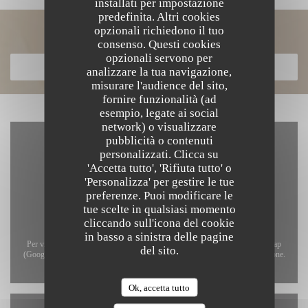
installati per impostazione
predefinita. Altri cookies
opzionali richiedono il tuo
Scopri la nostra carta
consenso. Questi cookies
opzionali servono per
SCOPRI LA NOSTRA CARTA
analizzare la tua navigazione,
misurare l'audience del sito,
fornire funzionalità (ad
esempio, legate ai social
network) o visualizzare
pubblicità o contenuti
personalizzati. Clicca su
'Accetta tutto', 'Rifiuta tutto' o
'Personalizza' per gestire le tue
preferenze. Puoi modificare le
tue scelte in qualsiasi momento
cliccando sull'icona del cookie
in basso a sinistra delle pagine
Per visualizzare la mappa interattiva Waze, devi accettare i cookie di Waze Map
del sito.
(Google). Questi cookie possono raccogliere dati di navigazione e localizzazione.
Consenti
Ok, accetta tutto