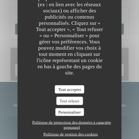
(ex : en lien avec les réseaux
sociaux) ou afficher des
Réservation
publicités ou contenus
personnalisés. Cliquez sur «
Tout accepter », « Tout refuser
RÉSERVER
» ou « Personnaliser » pour
gérer vos préférences. Vous
pouvez modifier vos choix à
tout moment en cliquant sur
Cartes & Menus
l'icône représentant un cookie
en bas à gauche des pages du
DÉCOUVRIR NOTRE CARTE
site.
Tout accepter
Newsletter
*
Tout refuser
Inscrivez-vous à notre lettre d'information pour recevoir des communications
personnalisées et des offres marketing par courriel.
Personnaliser
Politique de protection des données à caractère
S'ABONNER
personnel
Politique de gestion des cookies