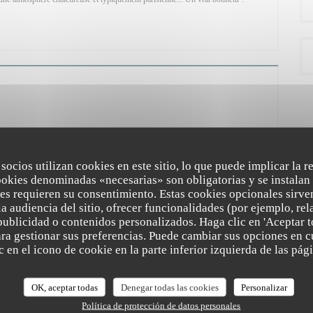
N UNA NUEVA VENTANA))
 maquis fait immanquablement penser au soleil, à la végétation provençale et plus
 à Montmartre, nous avions aussi notre Maquis, situé à l’emplacement de
de baraques en bois, parfois comparé à un bidonville, le Maquis de Montmartre
 socios utilizan cookies en este sitio, lo que puede implicar la 
age, où se côtoyaient nombre de personnalités aussi fantasques que pittoresques,
ookies denominadas «necesarias» son obligatorias y se instalan 
es, mais également les fameux Apaches, voyous parisiens de la fin du 19e siècle.
es requieren su consentimiento. Estas cookies opcionales sirven
aussi été le nom d’un restaurant de la rue Caulaincourt, créé en 1980 et connu
a audiencia del sitio, ofrecer funcionalidades (por ejemplo, re
s favoris des montmartrois. Le chef André Le Letty habite depuis plus de 20
publicidad o contenidos personalizados. Haga clic en 'Aceptar t
onc bien le lieu et quand, en 2013, l’opportunité de le reprendre s’offre à lui, il la
para gestionar sus preferencias. Puede cambiar sus opciones en
Maquis, aujourd’hui réputé comme l’une des meilleures tables de la Butte. ...
 en el icono de cookie en la parte inferior izquierda de las pági
N UNA NUEVA VENTANA))
OK, aceptar todas
Denegar todas las cookies
Personalizar
Política de protección de datos personales