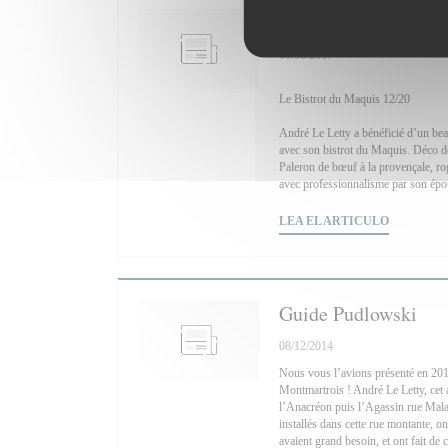
Gault&Millau
01/03/2017
Le Bistrot du Maquis 12/20
André Le Letty a bénéficié d’un be
avec son bistrot du Maquis. Déco de 
Paleron de bœuf à la provençale, ro
avec professionnalisme par son épous
((ABRE E
LEA EL ARTICULO
Guide Pudlowski
08/12/2014
Nous vous l’avions présenté en 2013,
Montmartrois ! André Le Letty, cet 
l’Anacréon puis l’Agassin rue Mala
installés dans cette rue montante, o
avaient grand besoin, et ont fait d