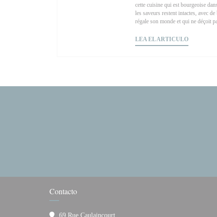
cette cuisine qui est bourgeoise dans
les saveurs restent intactes, avec d
régale son monde et qui ne déçoit p
((ABRE E
LEA EL ARTICULO
Contacto
69 Rue Caulaincourt,