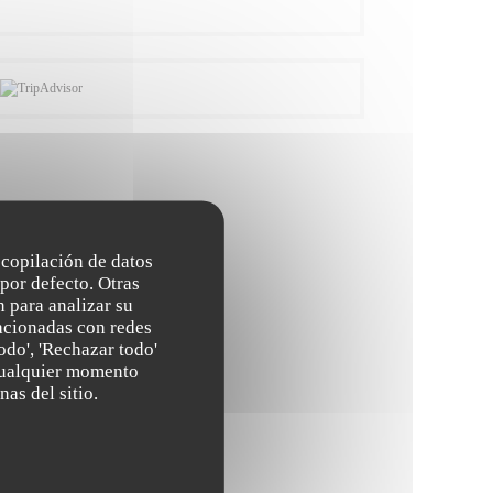
recopilación de datos
por defecto. Otras
 para analizar su
lacionadas con redes
odo', 'Rechazar todo'
 cualquier momento
nas del sitio.