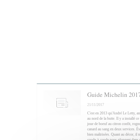
Guide Michelin 201
21/11/2017
C'est en 2013 qu'André Le Letty, an
au nord de la butte. Il y a installé 
joue de boeuf au citron confit, rogno
canard au sang en deux services. Év
bien maîtrisées. Quant au décor, il ne
coude-à-coude nous plongent dans u