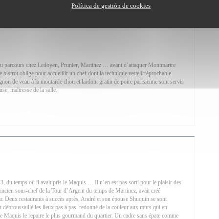
Política de gestión de cookies
au parcours chez Ledoyen, Prunier, Martinez … avant d’attaquer Montmartre
bistrot oblige pour accueillir un chef dont la technique reste irréprochable.
gnon de veau à la moutarde chou et lardon, gratin de poire parisienne sont servis
e, maîtresse de la salle.
N UNA NUEVA VENTANA))
 du temps où il avait pris le Maquis … Il n’en est pas sorti pour le plaisir des
ancien sous-chef de la Tour d’Argent du temps de Martinez, avait créé
r. Deux restaurants à succès après, André et son épouse Shuquin se sont
nt débroussaillé les lieux pas à pas, redonné de la couleur aux murs qui en
e ce Maquis le repaire le plus gourmand du quartier. Un cadre sans épate comme