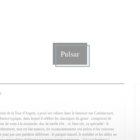
Pulsar
7
cien de la Tour d'Argent, a posé ses valises dans la fameuse rue Caulaincourt,
ce bistrot typique, dans lequel il célèbre les classiques du genre : compressé de
ns de veau à la moutarde, dos de merlu rôti... et, bien sûr, sa spécialité : le
idemment, tout est fait maison, les assaisonnements son précis et les cuissons
 joue pas une partition différente : le parquet massif, le mobilier et les tables au
ne atmosphère chaleureuse et typiquement parisienne... Un vrai bonheur !