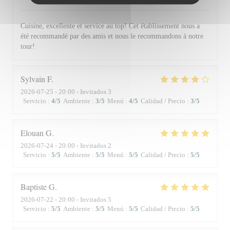
Cuisine, excellente et service au top! Cet établissement nous a
été recommandé par des amis et nous le recommandons à notre
tour!
Sylvain
F
2026-07-25
- 20:00 - Invitados 3
Servicio
:
4
/5
Ambiente
:
3
/5
Menú
:
4
/5
Calidad / Precio
:
3
/5
Elouan
G
2026-07-24
- 20:00 - Invitados 2
Servicio
:
5
/5
Ambiente
:
5
/5
Menú
:
5
/5
Calidad / Precio
:
5
/5
Baptiste
G
2026-07-22
- 20:00 - Invitados 5
Servicio
:
5
/5
Ambiente
:
5
/5
Menú
:
5
/5
Calidad / Precio
:
5
/5