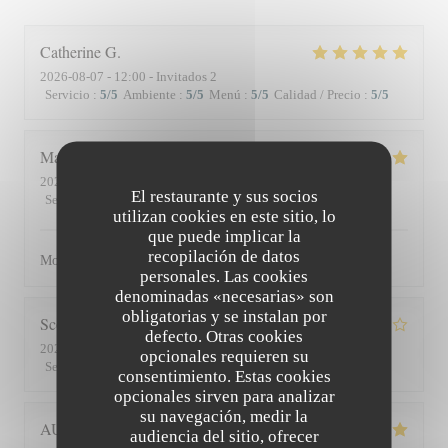
Catherine
G
2026-08-07
- 12:00 - Invitados 2
Servicio
:
5
/5
Ambiente
:
5
/5
Menú
:
5
/5
Calidad / Precio
:
5
/5
Matthieu
D
2026-08-01
- 19:30 - Invitados 2
El restaurante y sus socios
Servicio
:
5
/5
Ambiente
:
5
/5
Menú
:
5
/5
Calidad / Precio
:
5
/5
utilizan cookies en este sitio, lo
que puede implicar la
recopilación de datos
Moment superbe, du service à l’assiette !
personales. Las cookies
denominadas «necesarias» son
obligatorias y se instalan por
Scott
S
defecto. Otras cookies
2026-07-30
- 19:45 - Invitados 3
opcionales requieren su
Servicio
:
4
/5
Ambiente
:
3
/5
Menú
:
4
/5
Calidad / Precio
:
3
/5
consentimiento. Estas cookies
opcionales sirven para analizar
su navegación, medir la
AUDE
P
audiencia del sitio, ofrecer