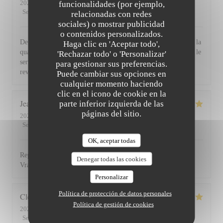
2026-07-30
- 19:30 - Invitados 2
funcionalidades (por ejemplo,
Servicio
:
5
/5
Ambiente
:
5
/5
Menú
:
5
/5
Calidad / Precio
:
5
/5
relacionadas con redes
sociales) o mostrar publicidad
o contenidos personalizados.
De l'accueil souriant et chaleureux comme à la maison jusqu'à la
Haga clic en 'Aceptar todo',
qualité et la présentation de l'assiette (poissons) en passant par le
'Rechazar todo' o 'Personalizar'
service du vin, nous avons apprécié ce dîner et souhaitons
para gestionar sus preferencias.
revenir. Bravo & merci +++
Puede cambiar sus opciones en
cualquier momento haciendo
clic en el icono de cookie en la
Jean Louis
D
parte inferior izquierda de las
páginas del sitio.
2026-07-30
- 13:00 - Invitados 2
Servicio
:
5
/5
Ambiente
:
4
/5
Menú
:
5
/5
Calidad / Precio
:
4
/5
OK, aceptar todas
Repas excellent de l’entrée au dessert. Service impeccable.
Denegar todas las cookies
Vraiment top. Je recommande.
Personalizar
Política de protección de datos personales
Clemence
P
Política de gestión de cookies
2026-07-29
- 20:00 - Invitados 2
Servicio
:
5
/5
Ambiente
:
5
/5
Menú
:
5
/5
Calidad / Precio
:
5
/5