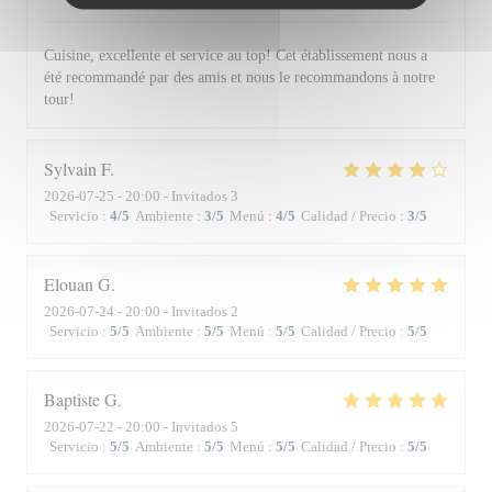
Cuisine, excellente et service au top! Cet établissement nous a
été recommandé par des amis et nous le recommandons à notre
tour!
Sylvain
F
2026-07-25
- 20:00 - Invitados 3
Servicio
:
4
/5
Ambiente
:
3
/5
Menú
:
4
/5
Calidad / Precio
:
3
/5
Elouan
G
2026-07-24
- 20:00 - Invitados 2
Servicio
:
5
/5
Ambiente
:
5
/5
Menú
:
5
/5
Calidad / Precio
:
5
/5
Baptiste
G
2026-07-22
- 20:00 - Invitados 5
Servicio
:
5
/5
Ambiente
:
5
/5
Menú
:
5
/5
Calidad / Precio
:
5
/5