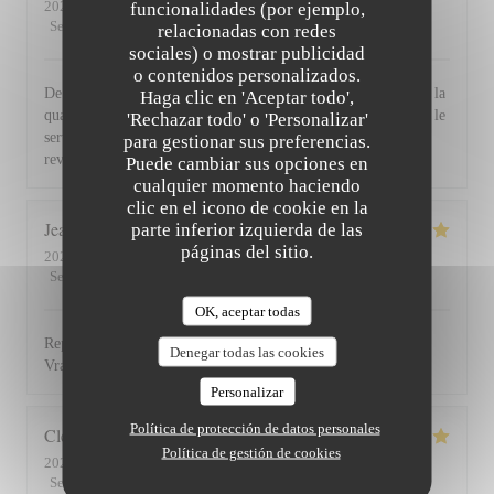
2026-07-30
- 19:30 - Invitados 2
funcionalidades (por ejemplo,
Servicio
:
5
/5
Ambiente
:
5
/5
Menú
:
5
/5
Calidad / Precio
:
5
/5
relacionadas con redes
sociales) o mostrar publicidad
o contenidos personalizados.
De l'accueil souriant et chaleureux comme à la maison jusqu'à la
Haga clic en 'Aceptar todo',
qualité et la présentation de l'assiette (poissons) en passant par le
'Rechazar todo' o 'Personalizar'
service du vin, nous avons apprécié ce dîner et souhaitons
para gestionar sus preferencias.
revenir. Bravo & merci +++
Puede cambiar sus opciones en
cualquier momento haciendo
clic en el icono de cookie en la
Jean Louis
D
parte inferior izquierda de las
páginas del sitio.
2026-07-30
- 13:00 - Invitados 2
Servicio
:
5
/5
Ambiente
:
4
/5
Menú
:
5
/5
Calidad / Precio
:
4
/5
OK, aceptar todas
Repas excellent de l’entrée au dessert. Service impeccable.
Denegar todas las cookies
Vraiment top. Je recommande.
Personalizar
Política de protección de datos personales
Clemence
P
Política de gestión de cookies
2026-07-29
- 20:00 - Invitados 2
Servicio
:
5
/5
Ambiente
:
5
/5
Menú
:
5
/5
Calidad / Precio
:
5
/5