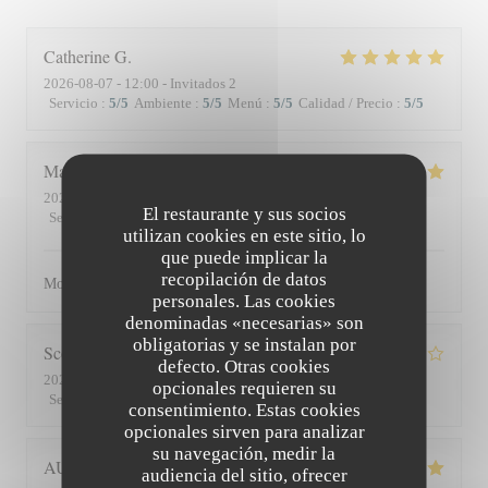
Catherine
G
2026-08-07
- 12:00 - Invitados 2
Servicio
:
5
/5
Ambiente
:
5
/5
Menú
:
5
/5
Calidad / Precio
:
5
/5
Matthieu
D
2026-08-01
- 19:30 - Invitados 2
El restaurante y sus socios
Servicio
:
5
/5
Ambiente
:
5
/5
Menú
:
5
/5
Calidad / Precio
:
5
/5
utilizan cookies en este sitio, lo
que puede implicar la
recopilación de datos
Moment superbe, du service à l’assiette !
personales. Las cookies
denominadas «necesarias» son
obligatorias y se instalan por
Scott
S
defecto. Otras cookies
2026-07-30
- 19:45 - Invitados 3
opcionales requieren su
Servicio
:
4
/5
Ambiente
:
3
/5
Menú
:
4
/5
Calidad / Precio
:
3
/5
consentimiento. Estas cookies
opcionales sirven para analizar
su navegación, medir la
AUDE
P
audiencia del sitio, ofrecer