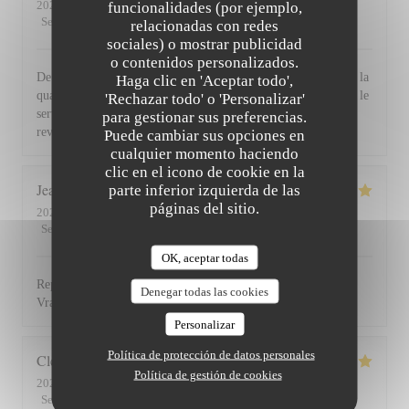
2026-07-30
- 19:30 - Invitados 2
funcionalidades (por ejemplo,
Servicio
:
5
/5
Ambiente
:
5
/5
Menú
:
5
/5
Calidad / Precio
:
5
/5
relacionadas con redes
sociales) o mostrar publicidad
o contenidos personalizados.
De l'accueil souriant et chaleureux comme à la maison jusqu'à la
Haga clic en 'Aceptar todo',
qualité et la présentation de l'assiette (poissons) en passant par le
'Rechazar todo' o 'Personalizar'
service du vin, nous avons apprécié ce dîner et souhaitons
para gestionar sus preferencias.
revenir. Bravo & merci +++
Puede cambiar sus opciones en
cualquier momento haciendo
clic en el icono de cookie en la
Jean Louis
D
parte inferior izquierda de las
páginas del sitio.
2026-07-30
- 13:00 - Invitados 2
Servicio
:
5
/5
Ambiente
:
4
/5
Menú
:
5
/5
Calidad / Precio
:
4
/5
OK, aceptar todas
Repas excellent de l’entrée au dessert. Service impeccable.
Denegar todas las cookies
Vraiment top. Je recommande.
Personalizar
Política de protección de datos personales
Clemence
P
Política de gestión de cookies
2026-07-29
- 20:00 - Invitados 2
Servicio
:
5
/5
Ambiente
:
5
/5
Menú
:
5
/5
Calidad / Precio
:
5
/5