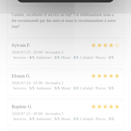
Cuisine, excellente et service au top! Cet établissement nous a
été recommandé par des amis et nous le recommandons à notre
tour!
Sylvain
F
2026-07-25
- 20:00 - Invitados 3
Servicio
:
4
/5
Ambiente
:
3
/5
Menú
:
4
/5
Calidad / Precio
:
3
/5
Elouan
G
2026-07-24
- 20:00 - Invitados 2
Servicio
:
5
/5
Ambiente
:
5
/5
Menú
:
5
/5
Calidad / Precio
:
5
/5
Baptiste
G
2026-07-22
- 20:00 - Invitados 5
Servicio
:
5
/5
Ambiente
:
5
/5
Menú
:
5
/5
Calidad / Precio
:
5
/5