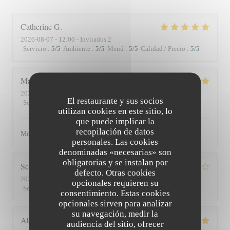
Catherine
G
2026-08-07
- 12:00 - Invitados 2
Servicio
:
5
/5
Ambiente
:
5
/5
Menú
:
5
/5
Calidad / Precio
:
5
/5
Matthieu
D
2026-08-01
- 19:30 - Invitados 2
El restaurante y sus socios
Servicio
:
5
/5
Ambiente
:
5
/5
Menú
:
5
/5
Calidad / Precio
:
5
/5
utilizan cookies en este sitio, lo
que puede implicar la
recopilación de datos
Moment superbe, du service à l’assiette !
personales. Las cookies
denominadas «necesarias» son
obligatorias y se instalan por
Scott
S
defecto. Otras cookies
2026-07-30
- 19:45 - Invitados 3
opcionales requieren su
Servicio
:
4
/5
Ambiente
:
3
/5
Menú
:
4
/5
Calidad / Precio
:
3
/5
consentimiento. Estas cookies
opcionales sirven para analizar
su navegación, medir la
AUDE
P
audiencia del sitio, ofrecer