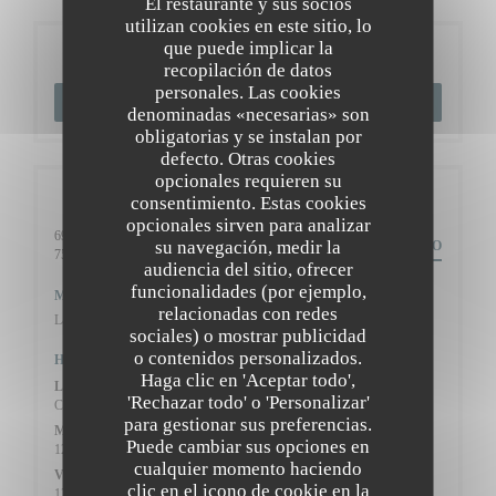
El restaurante y sus socios
utilizan cookies en este sitio, lo
que puede implicar la
Reserva
recopilación de datos
personales. Las cookies
RESERVAR UNA MESA
denominadas «necesarias» son
obligatorias y se instalan por
defecto. Otras cookies
opcionales requieren su
Información general
consentimiento. Estas cookies
opcionales sirven para analizar
69 Rue Caulaincourt,
su navegación, medir la
ITINERARIO
((abre en una nueva ventana))
75018 Paris
audiencia del sitio, ofrecer
funcionalidades (por ejemplo,
Metro
relacionadas con redes
Lamarck-Caulaincourt (ligne 12)
sociales) o mostrar publicidad
o contenidos personalizados.
Horario de apertura
Haga clic en 'Aceptar todo',
Lun
-
Mar
'Rechazar todo' o 'Personalizar'
Cerrado
para gestionar sus preferencias.
Mie
-
Jue
Puede cambiar sus opciones en
12:00 - 13:45
19:30 - 22:00
•
cualquier momento haciendo
Vie
-
Sab
clic en el icono de cookie en la
12:00 - 13:45
19:00 - 22:00
•