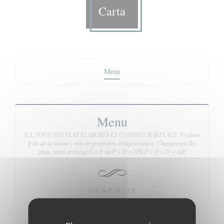
Carta
Menu
Menu
ICI, TOUS NOS PLAT ÉLABORÉS ET CUISINÉS SUR PLACE. Produits
frais de la saison ; vins de propriétés et esprit nature. Changement des
plats, selon arrivage E + P ou P + D = 37€ E + P + D = 42€
E+P ou P+D = 37€