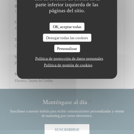
parte inferior izquierda de las
Domingo
páginas del sitio.
12:00 - 14:15
19:30 - 21:30
•
Cocina
OK, aceptar todas
Vins de propriété, productos de temporada, productos frescos
Denegar todas las cookies
Tipo de negocio
Cocina bistronómica francesa
Personalizar
Servicios
Política de protección de datos personales
Privatización
Política de gestión de cookies
Métodos de pago
Efectivo, Tarjeta de Crédito
Manténgase al día
*
Suscríbase a nuestro boletín para recibir comunicaciones personalizadas y ofertas
de marketing por correo electrónico.
SUSCRIBIRSE