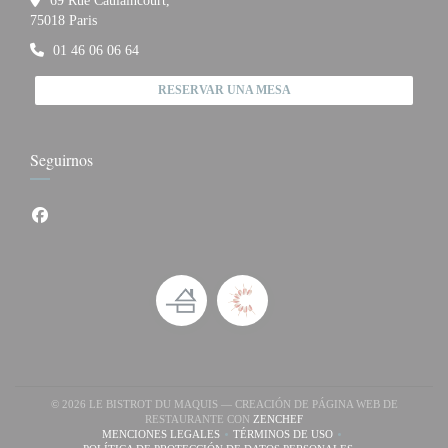
69 Rue Caulaincourt,
((abre en una nueva ventana))
75018 Paris
01 46 06 06 64
RESERVAR UNA MESA
Seguirnos
Facebook ((abre en una nueva ventana))
© 2026 LE BISTROT DU MAQUIS — CREACIÓN DE PÁGINA WEB DE
((ABRE EN UNA NUEVA VE
RESTAURANTE CON
ZENCHEF
MENCIONES LEGALES
TÉRMINOS DE USO
((ABRE EN UNA NUEVA VENTANA))
((ABRE EN UNA NUEVA VENTA