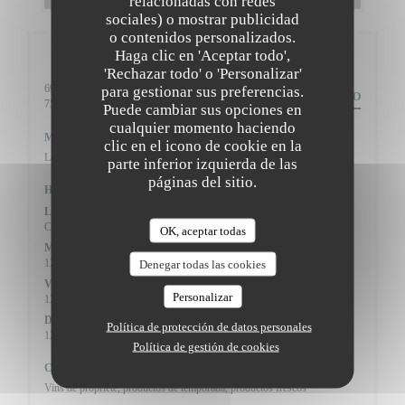
relacionadas con redes
sociales) o mostrar publicidad
o contenidos personalizados.
Haga clic en 'Aceptar todo',
Información general
'Rechazar todo' o 'Personalizar'
69 Rue Caulaincourt,
para gestionar sus preferencias.
ITINERARIO
((abre en una nueva ventana))
75018 Paris
Puede cambiar sus opciones en
cualquier momento haciendo
Metro
clic en el icono de cookie en la
Lamarck-Caulaincourt (ligne 12)
parte inferior izquierda de las
páginas del sitio.
Horario de apertura
Lun
-
Mar
Cerrado
OK, aceptar todas
Mie
-
Jue
12:00 - 13:45
19:30 - 22:00
Denegar todas las cookies
•
Vie
-
Sab
Personalizar
12:00 - 13:45
19:00 - 22:00
•
Domingo
Política de protección de datos personales
12:00 - 14:15
19:30 - 21:30
•
Política de gestión de cookies
Cocina
Vins de propriété, productos de temporada, productos frescos