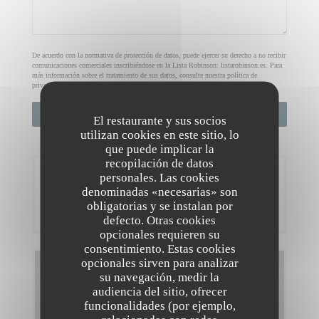
De acuerdo con la normativa de protección de datos, puede ejercer su derecho a no recibir
comunicaciones comerciales inscribiéndose en la Lista Robinson:
listarobinson.es
. Para
más información sobre el tratamiento de sus datos, consulte nuestra
política de
privacidad
.
El restaurante y sus socios
utilizan cookies en este sitio, lo
que puede implicar la
recopilación de datos
Reserva
personales. Las cookies
denominadas «necesarias» son
obligatorias y se instalan por
RESERVAR UNA MESA
defecto. Otras cookies
opcionales requieren su
consentimiento. Estas cookies
opcionales sirven para analizar
Carta
su navegación, medir la
audiencia del sitio, ofrecer
DESCUBRIR NUESTRA CARTA
funcionalidades (por ejemplo,