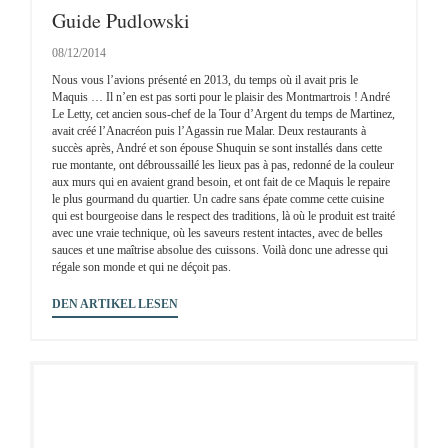
Guide Pudlowski
08/12/2014
Nous vous l’avions présenté en 2013, du temps où il avait pris le
Maquis … Il n’en est pas sorti pour le plaisir des Montmartrois ! André
Le Letty, cet ancien sous-chef de la Tour d’Argent du temps de Martinez,
avait créé l’Anacréon puis l’Agassin rue Malar. Deux restaurants à
succès après, André et son épouse Shuquin se sont installés dans cette
rue montante, ont débroussaillé les lieux pas à pas, redonné de la couleur
aux murs qui en avaient grand besoin, et ont fait de ce Maquis le repaire
le plus gourmand du quartier. Un cadre sans épate comme cette cuisine
qui est bourgeoise dans le respect des traditions, là où le produit est traité
avec une vraie technique, où les saveurs restent intactes, avec de belles
sauces et une maîtrise absolue des cuissons. Voilà donc une adresse qui
régale son monde et qui ne déçoit pas.
((ÖFFNET EIN NEUES FENSTER))
DEN ARTIKEL LESEN