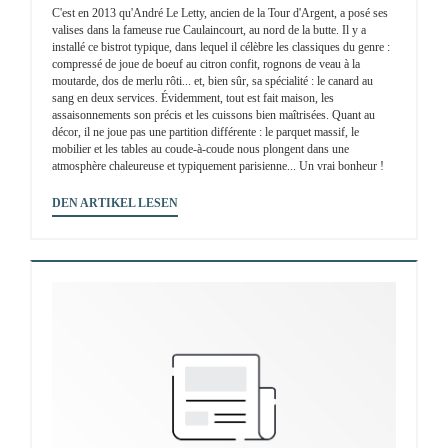
C'est en 2013 qu'André Le Letty, ancien de la Tour d'Argent, a posé ses
valises dans la fameuse rue Caulaincourt, au nord de la butte. Il y a
installé ce bistrot typique, dans lequel il célèbre les classiques du genre :
compressé de joue de boeuf au citron confit, rognons de veau à la
moutarde, dos de merlu rôti... et, bien sûr, sa spécialité : le canard au
sang en deux services. Évidemment, tout est fait maison, les
assaisonnements son précis et les cuissons bien maîtrisées. Quant au
décor, il ne joue pas une partition différente : le parquet massif, le
mobilier et les tables au coude-à-coude nous plongent dans une
atmosphère chaleureuse et typiquement parisienne... Un vrai bonheur !
((ÖFFNET EIN NEUES FENSTER))
DEN ARTIKEL LESEN