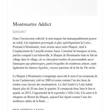
Montmartre Addict
02/03/2017
Dans l’inconscient collectif, le mot maquis fait immanquablement penser
au soleil, à la végétation provençale et plus spécifiquement la Corse...
Pourtant à Montmartre, nous avions aussi notre Maquis, situé à
l’emplacement de l’actuelle avenue Junot. Constitué de baraques en bois,
parfois comparé à un bidonville, le Maquis de Montmartre était en fait un
village dans le village, où se côtoyaient nombre de personnalités aussi
fantasques que pittoresques, parmi lesquelles de nombreux artistes, mais
également les fameux Apaches, voyous parisiens de la fin du 19e siècle.
Le Maquis à Montmartre a longtemps aussi été le nom d’un restaurant de
la rue Caulaincourt, créé en 1980 et connu comme l’un des lieux de
rendez-vous favoris des montmartrois. Le chef André Le Letty habite
depuis plus de 20 ans dans le quartier. Il connaissait donc bien le lieu et
quand, en 2013, l’opportunité de le reprendre s’offre à lui, il la saisit et le
rebaptise en Bistrot du Maquis, aujourd’hui réputé comme l’une des
meilleures tables de la Butte. ...
((ÖFFNET EIN NEUES FENSTER))