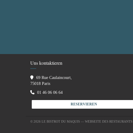
Uns kontaktieren
69 Rue Caulaincourt,
((öffnet ein neues Fenster))
75018 Paris
01 46 06 06 64
RESERVIEREN
© 2026 LE BISTROT DU MAQUIS — WEBSEITE DES RESTAURANT