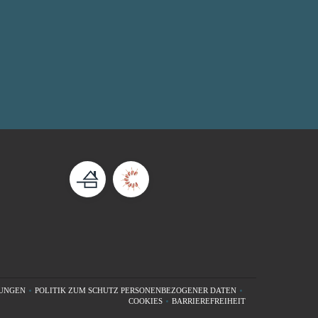
UNGEN
POLITIK ZUM SCHUTZ PERSONENBEZOGENER DATEN
TER))
FNET EIN NEUES FENSTER))
((ÖFFNET EIN NEUES FENSTER))
COOKIES
BARRIEREFREIHEIT
((ÖFFNET EIN NEUES FENSTER))
((ÖFFNET EIN NEUES FENSTE