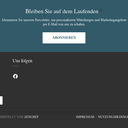
Bleiben Sie auf dem Laufenden
*
Abonnieren Sie unseren Newsletter, um personalisierte Mitteilungen und Marketingangebote
per E-Mail von uns zu erhalten.
ABONNIEREN
Uns folgen
Facebook ((öffnet ein neues Fenster))
((ÖFFNET EIN NEUES FENSTER))
S ERSTELLT VON
ZENCHEF
IMPRESSUM
NUTZUNGSBEDING
((ÖFFNET EIN NEUES FENS
((ÖF