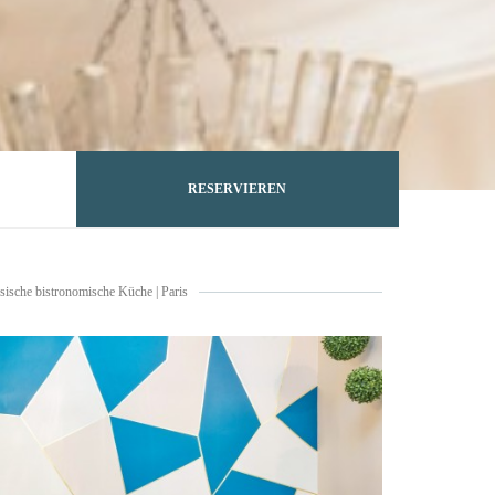
RESERVIEREN
sische bistronomische Küche
|
Paris