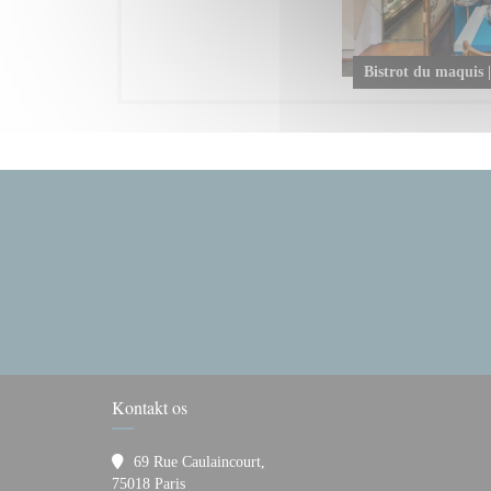
Bistrot du maquis |
Kontakt os
69 Rue Caulaincourt,
((åbner i et nyt vindue))
75018 Paris