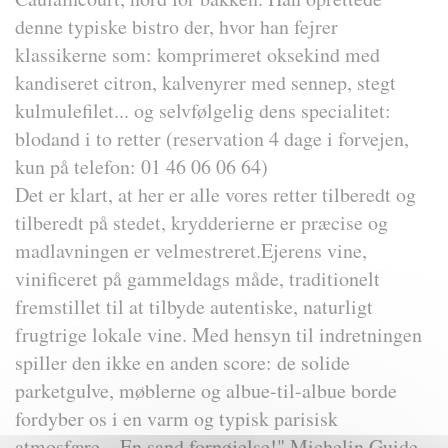
denne typiske bistro der, hvor han fejrer
klassikerne som: komprimeret oksekind med
kandiseret citron, kalvenyrer med sennep, stegt
kulmulefilet... og selvfølgelig dens specialitet:
blodand i to retter (reservation 4 dage i forvejen,
kun på telefon: 01 46 06 06 64)
Det er klart, at her er alle vores retter tilberedt og
tilberedt på stedet, krydderierne er præcise og
madlavningen er velmestreret.Ejerens vine,
vinificeret på gammeldags måde, traditionelt
fremstillet til at tilbyde autentiske, naturligt
frugtrige lokale vine. Med hensyn til indretningen
spiller den ikke en anden score: de solide
parketgulve, møblerne og albue-til-albue borde
fordyber os i en varm og typisk parisisk
atmosfære... En sand fornøjelse!" Michelin Guide