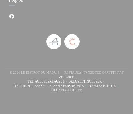
Facebook ((åbner i et nyt vindue))
© 2026 LE BISTROT DU MAQUIS — RESTAURANTWEBSTED OPRETTET AF
((ÅBNER I ET NYT VINDUE))
ZENCHEF
FRITAGELSESKLAUSUL
BRUGSBETINGELSER
((ÅBNER I ET NYT VINDUE))
((ÅBNER I ET NYT VINDUE))
POLITIK FOR BESKYTTELSE AF PERSONDATA
COOKIES POLITIK
((ÅBNER I ET NYT VINDUE))
((ÅBNER I ET NYT
TILGAENGELIGHED
((ÅBNER I ET NYT VINDUE))