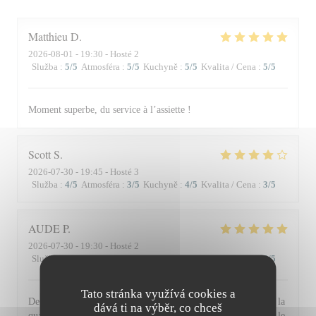
Matthieu
D
2026-08-01
- 19:30 - Hosté 2
Služba
:
5
/5
Atmosféra
:
5
/5
Kuchyně
:
5
/5
Kvalita / Cena
:
5
/5
Moment superbe, du service à l’assiette !
Scott
S
2026-07-30
- 19:45 - Hosté 3
Služba
:
4
/5
Atmosféra
:
3
/5
Kuchyně
:
4
/5
Kvalita / Cena
:
3
/5
AUDE
P
2026-07-30
- 19:30 - Hosté 2
Služba
:
5
/5
Atmosféra
:
5
/5
Kuchyně
:
5
/5
Kvalita / Cena
:
5
/5
Tato stránka využívá cookies a
De l'accueil souriant et chaleureux comme à la maison jusqu'à la
dává ti na výběr, co chceš
qualité et la présentation de l'assiette (poissons) en passant par le