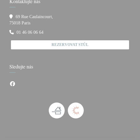
Kontaktujte nás
69 Rue Caulaincourt,
((otevře se v novém okně))
75018 Paris
01 46 06 06 64
REZERVOVAT STŮL
Sledujte nás
Facebook ((otevře se v novém okně))