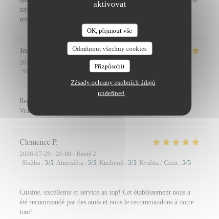
aktivovat
service du vin, nous avons apprécié ce dîner et souhaitons
revenir. Bravo & merci +++
OK, přijmout vše
Odmítnout všechny cookies
Jean Louis
D
2026-07-30
- 13:00 - Hosté 2
Přizpůsobit
Služba
:
5
/5
Atmosféra
:
4
/5
Kuchyně
:
5
/5
Kvalita / Cena
:
4
/5
Zásady ochrany osobních údajů
undefined
Repas excellent de l’entrée au dessert. Service impeccable.
Vraiment top. Je recommande.
Clemence
P
2026-07-29
- 20:00 - Hosté 2
Služba
:
5
/5
Atmosféra
:
5
/5
Kuchyně
:
5
/5
Kvalita / Cena
:
5
/5
Cuisine, excellente et service au top! Cet établissement nous a
été recommandé par des amis et nous le recommandons à notre
tour!