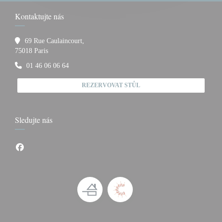
Kontaktujte nás
69 Rue Caulaincourt,
((otevře se v novém okně))
75018 Paris
01 46 06 06 64
REZERVOVAT STŮL
Sledujte nás
Facebook ((otevře se v novém okně))