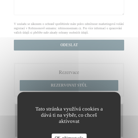
V souladu se zákonem o ochraně spotřebitele máte právo odmítnout marketingová volání
registrací v Robinsonově seznamu:
robinsonseznam.cz
. Pro více informací o zpracování
vašich údajů si přečtěte naše
zásady ochrany osobních údajů
.
Rezervace
REZERVOVAT STŮL
Tato stránka využívá cookies a
Menu
dává ti na výběr, co chceš
aktivovat
OBJEVTE NAŠE MENU
OK, přijmout vše