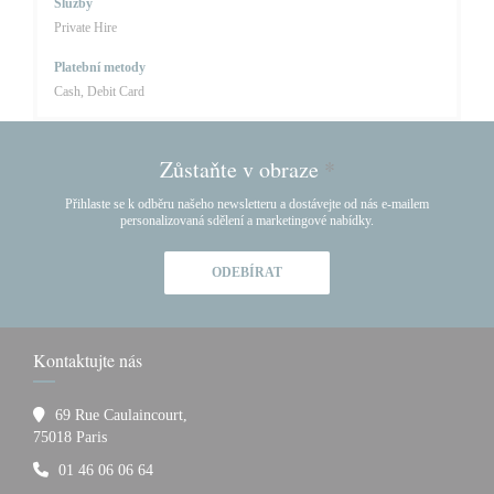
Služby
Private Hire
Platební metody
Cash, Debit Card
Zůstaňte v obraze
*
Přihlaste se k odběru našeho newsletteru a dostávejte od nás e-mailem
personalizovaná sdělení a marketingové nabídky.
ODEBÍRAT
Kontaktujte nás
69 Rue Caulaincourt,
((otevře se v novém okně))
75018 Paris
01 46 06 06 64