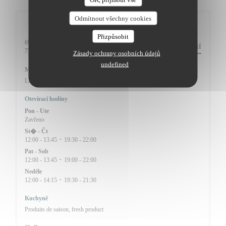
Odmítnout všechny cookies
Obecné informace
Přizpůsobit
69 Rue Caulaincourt,
NASMĚROVÁNÍ
((otevře se v novém okně))
75018 Paris
Zásady ochrany osobních údajů
undefined
Metro
Lamarck-Caulaincourt (ligne 12)
Otevírací hodiny
Pon
-
Ute
Zavřeno
St�
-
Čt
12:00 - 13:45
19:30 - 22:00
•
Pat
-
Sob
12:00 - 13:45
19:00 - 22:00
•
Neděle
12:00 - 14:15
19:30 - 21:30
•
Kuchyně
Produits de saison, fresh product