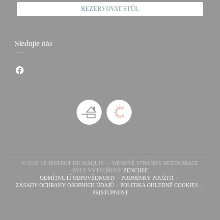
REZERVOVAT STŮL
Sledujte nás
Facebook ((otevře se v novém okně))
© 2026 LE BISTROT DU MAQUIS — WEBOVÉ STRÁNKY RESTAURACE
((OTEVŘE SE V NOVÉM OKN
BYLY VYTVOŘENY
ZENCHEF
ODMÍTNUTÍ ODPOVĚDNOSTI
PODMÍNKY POUŽITÍ
((OTEVŘE SE V NOVÉM OKNĚ))
((OTEVŘE SE V NOVÉM OK
ZÁSADY OCHRANY OSOBNÍCH ÚDAJŮ
POLITIKA OHLEDNĚ COOKIES
((OTEVŘE SE V NOVÉM OKNĚ))
((OTEVŘE SE V NOVÉ
PRISTUPNOST
((OTEVŘE SE V NOVÉM OKNĚ))