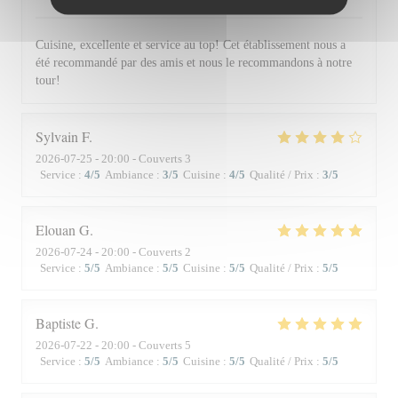
Cuisine, excellente et service au top! Cet établissement nous a
été recommandé par des amis et nous le recommandons à notre
tour!
Sylvain
F
2026-07-25
- 20:00 - Couverts 3
Service
:
4
/5
Ambiance
:
3
/5
Cuisine
:
4
/5
Qualité / Prix
:
3
/5
Elouan
G
2026-07-24
- 20:00 - Couverts 2
Service
:
5
/5
Ambiance
:
5
/5
Cuisine
:
5
/5
Qualité / Prix
:
5
/5
Baptiste
G
2026-07-22
- 20:00 - Couverts 5
Service
:
5
/5
Ambiance
:
5
/5
Cuisine
:
5
/5
Qualité / Prix
:
5
/5