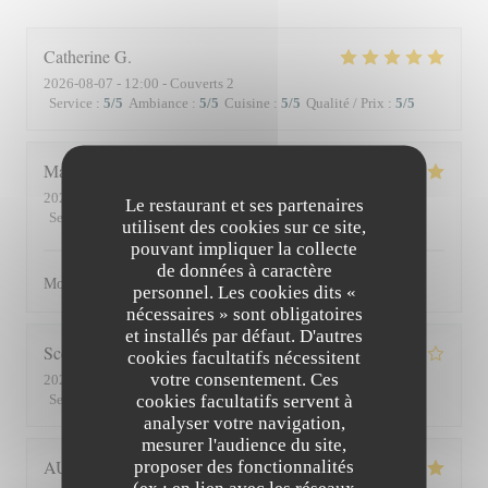
Catherine
G
2026-08-07
- 12:00 - Couverts 2
Service
:
5
/5
Ambiance
:
5
/5
Cuisine
:
5
/5
Qualité / Prix
:
5
/5
Matthieu
D
2026-08-01
- 19:30 - Couverts 2
Le restaurant et ses partenaires
Service
:
5
/5
Ambiance
:
5
/5
Cuisine
:
5
/5
Qualité / Prix
:
5
/5
utilisent des cookies sur ce site,
pouvant impliquer la collecte
de données à caractère
Moment superbe, du service à l’assiette !
personnel. Les cookies dits «
nécessaires » sont obligatoires
et installés par défaut. D'autres
Scott
S
cookies facultatifs nécessitent
votre consentement. Ces
2026-07-30
- 19:45 - Couverts 3
cookies facultatifs servent à
Service
:
4
/5
Ambiance
:
3
/5
Cuisine
:
4
/5
Qualité / Prix
:
3
/5
analyser votre navigation,
mesurer l'audience du site,
AUDE
P
proposer des fonctionnalités
(ex : en lien avec les réseaux