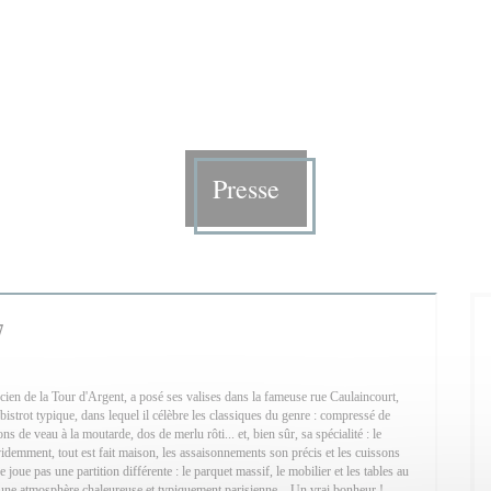
Presse
7
cien de la Tour d'Argent, a posé ses valises dans la fameuse rue Caulaincourt,
ce bistrot typique, dans lequel il célèbre les classiques du genre : compressé de
ns de veau à la moutarde, dos de merlu rôti... et, bien sûr, sa spécialité : le
idemment, tout est fait maison, les assaisonnements son précis et les cuissons
 joue pas une partition différente : le parquet massif, le mobilier et les tables au
ne atmosphère chaleureuse et typiquement parisienne... Un vrai bonheur !