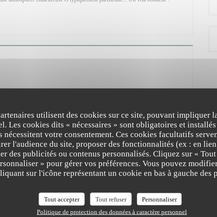
NE NOUVELLE FENÊTRE))
 maquis fait immanquablement penser au soleil, à la végétation provençale et plus
 à Montmartre, nous avions aussi notre Maquis, situé à l’emplacement de
de baraques en bois, parfois comparé à un bidonville, le Maquis de Montmartre
partenaires utilisent des cookies sur ce site, pouvant impliquer 
age, où se côtoyaient nombre de personnalités aussi fantasques que pittoresques,
l. Les cookies dits « nécessaires » sont obligatoires et installés
es, mais également les fameux Apaches, voyous parisiens de la fin du 19e siècle.
fs nécessitent votre consentement. Ces cookies facultatifs serven
aussi été le nom d’un restaurant de la rue Caulaincourt, créé en 1980 et connu
er l'audience du site, proposer des fonctionnalités (ex : en lie
s favoris des montmartrois. Le chef André Le Letty habite depuis plus de 20
er des publicités ou contenus personnalisés. Cliquez sur « Tout
onc bien le lieu et quand, en 2013, l’opportunité de le reprendre s’offre à lui, il la
ersonnaliser » pour gérer vos préférences. Vous pouvez modifier
Maquis, aujourd’hui réputé comme l’une des meilleures tables de la Butte. ...
iquant sur l'icône représentant un cookie en bas à gauche des p
NE NOUVELLE FENÊTRE))
Tout accepter
Tout refuser
Personnaliser
Politique de protection des données à caractère personnel