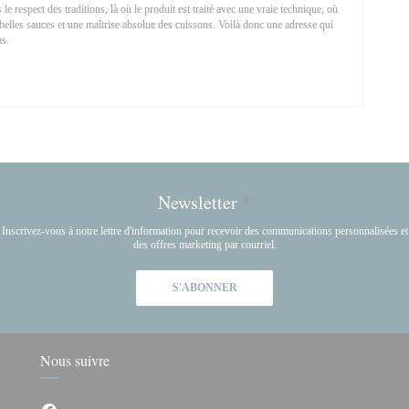
 le respect des traditions, là où le produit est traité avec une vraie technique, où
e belles sauces et une maîtrise absolue des cuissons. Voilà donc une adresse qui
as.
NE NOUVELLE FENÊTRE))
Newsletter
*
Inscrivez-vous à notre lettre d'information pour recevoir des communications personnalisées et
des offres marketing par courriel.
S'ABONNER
Nous suivre