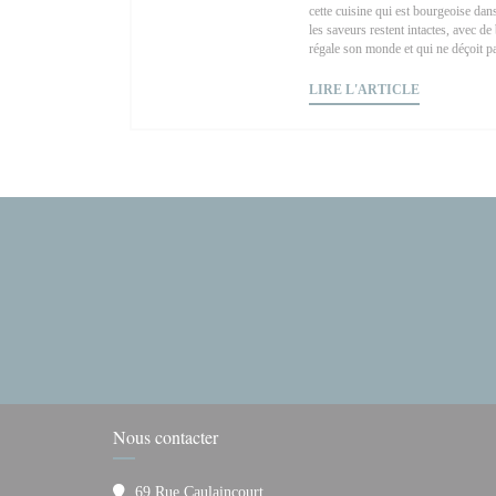
cette cuisine qui est bourgeoise dans
les saveurs restent intactes, avec d
régale son monde et qui ne déçoit p
((OUVRE U
LIRE L'ARTICLE
Nous contacter
69 Rue Caulaincourt,