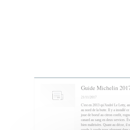
Guide Michelin 201
21/11/2017
C'est en 2013 qu'André Le Letty, an
au nord de la butte. Il y a installé 
joue de boeuf au citron confit, rogno
canard au sang en deux services. Év
bien maîtrisées. Quant au décor, il ne
coude-à-coude nous plongent dans u