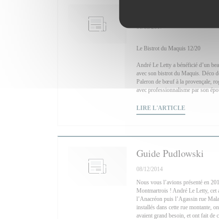
Gault&Millau
01/03/2017
Le Bistrot du Maquis 12/20
André Le Letty a bénéficié d’un be
avec son bistrot du Maquis. Déco de 
Paleron de bœuf à la provençale, ro
avec professionnalisme par son épous
((OUVRE U
LIRE L'ARTICLE
Guide Pudlowski
08/12/2014
Nous vous l’avions présenté en 2013,
Montmartrois ! André Le Letty, cet 
l’Anacréon puis l’Agassin rue Mala
installés dans cette rue montante, o
avaient grand besoin, et ont fait d