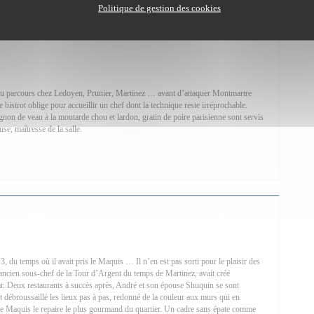
Politique de gestion des cookies
au parcours chez Ledoyen, Prunier, Martinez … avant d’attaquer Montmartre
bistrot oblige pour accueillir un chef dont la technique reste irréprochable.
gnon de veau à la moutarde chou et lardon, gratin de poire parisienne sont servis
e, maîtresse de la salle.
NE NOUVELLE FENÊTRE))
 du temps où il avait pris le Maquis … Il n’en est pas sorti pour le plaisir des
ancien sous-chef de la Tour d’Argent du temps de Martinez, avait créé
r. Deux restaurants à succès après, André et son épouse Shuquin se sont
nt débroussaillé les lieux pas à pas, redonné de la couleur aux murs qui en
e ce Maquis le repaire le plus gourmand du quartier. Un cadre sans épate comme